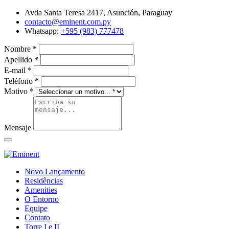
Avda Santa Teresa 2417, Asunción, Paraguay
contacto@eminent.com.py
Whatsapp:
+595 (983) 777478
Nombre
*
Apellido
*
E-mail
*
Teléfono
*
Motivo
*
Mensaje
Novo Lançamento
Residências
Amenities
O Entorno
Equipe
Contato
Torre I e II