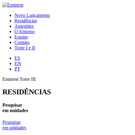
Novo Lançamento
Residências
Amenities
O Entorno
Equipe
Contato
Torre I e II
ES
EN
PT
Eminent Torre III
RESIDÊNCIAS
Pesquisar
em unidades
Pesquisar
em unidades