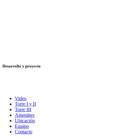
Desarrollo y proyecto
Video
Torre I y II
Torre III
Amenities
Ubicación
Equipo
Contacto