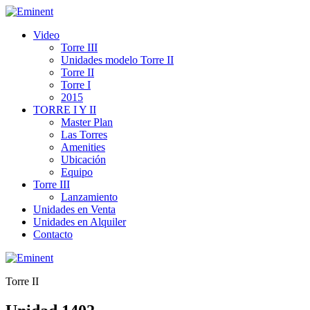
Video
Torre III
Unidades modelo Torre II
Torre II
Torre I
2015
TORRE I Y II
Master Plan
Las Torres
Amenities
Ubicación
Equipo
Torre III
Lanzamiento
Unidades en Venta
Unidades en Alquiler
Contacto
Torre II