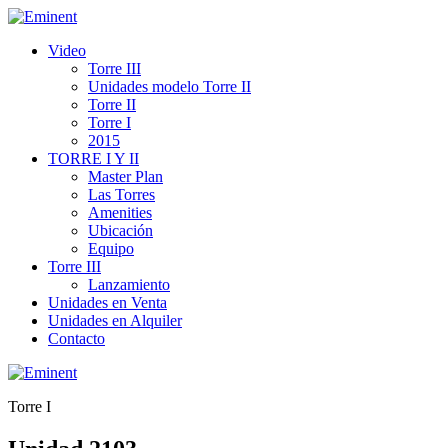
Video
Torre III
Unidades modelo Torre II
Torre II
Torre I
2015
TORRE I Y II
Master Plan
Las Torres
Amenities
Ubicación
Equipo
Torre III
Lanzamiento
Unidades en Venta
Unidades en Alquiler
Contacto
Torre I