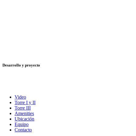
Desarrollo y proyecto
Video
Torre I y II
Torre III
Amenities
Ubicación
Equipo
Contacto