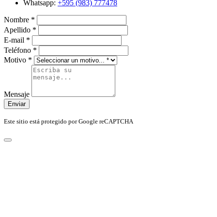
Whatsapp:
+595 (983) 777478
Nombre
*
Apellido
*
E-mail
*
Teléfono
*
Motivo
*
Mensaje
Enviar
Este sitio está protegido por Google reCAPTCHA