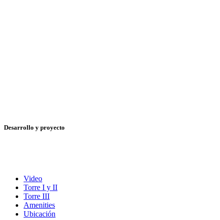
Desarrollo y proyecto
Video
Torre I y II
Torre III
Amenities
Ubicación