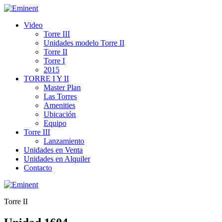
Video
Torre III
Unidades modelo Torre II
Torre II
Torre I
2015
TORRE I Y II
Master Plan
Las Torres
Amenities
Ubicación
Equipo
Torre III
Lanzamiento
Unidades en Venta
Unidades en Alquiler
Contacto
Torre II