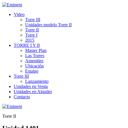
Video
Torre III
Unidades modelo Torre II
Torre II
Torre I
2015
TORRE I Y II
Master Plan
Las Torres
Amenities
Ubicación
Equipo
Torre III
Lanzamiento
Unidades en Venta
Unidades en Alquiler
Contacto
Torre II