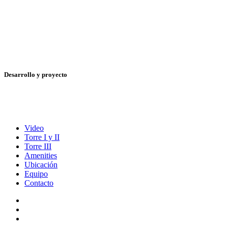
Desarrollo y proyecto
Video
Torre I y II
Torre III
Amenities
Ubicación
Equipo
Contacto